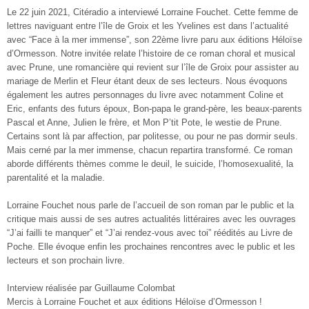
Le 22 juin 2021, Citéradio a interviewé Lorraine Fouchet. Cette femme de
lettres naviguant entre l’île de Groix et les Yvelines est dans l’actualité
avec “Face à la mer immense”, son 22ème livre paru aux éditions Héloïse
d’Ormesson. Notre invitée relate l’histoire de ce roman choral et musical
avec Prune, une romancière qui revient sur l’île de Groix pour assister au
mariage de Merlin et Fleur étant deux de ses lecteurs. Nous évoquons
également les autres personnages du livre avec notamment Coline et
Eric, enfants des futurs époux, Bon-papa le grand-père, les beaux-parents
Pascal et Anne, Julien le frère, et Mon P’tit Pote, le westie de Prune.
Certains sont là par affection, par politesse, ou pour ne pas dormir seuls.
Mais cerné par la mer immense, chacun repartira transformé. Ce roman
aborde différents thèmes comme le deuil, le suicide, l’homosexualité, la
parentalité et la maladie.
Lorraine Fouchet nous parle de l’accueil de son roman par le public et la
critique mais aussi de ses autres actualités littéraires avec les ouvrages
“J’ai failli te manquer” et “J’ai rendez-vous avec toi” réédités au Livre de
Poche. Elle évoque enfin les prochaines rencontres avec le public et les
lecteurs et son prochain livre.
Interview réalisée par Guillaume Colombat
Mercis à Lorraine Fouchet et aux éditions Héloïse d’Ormesson !