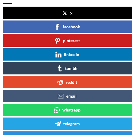
x
facebook
pinterest
linkedin
tumblr
reddit
email
whatsapp
telegram