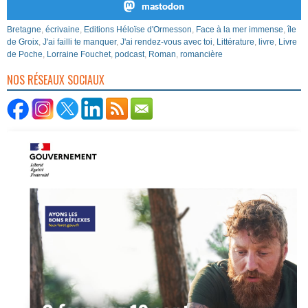
mastodon
Bretagne
,
écrivaine
,
Editions Héloïse d'Ormesson
,
Face à la mer immense
,
île
de Groix
,
J'ai failli te manquer
,
J'ai rendez-vous avec toi
,
Littérature
,
livre
,
Livre
de Poche
,
Lorraine Fouchet
,
podcast
,
Roman
,
romancière
NOS RÉSEAUX SOCIAUX