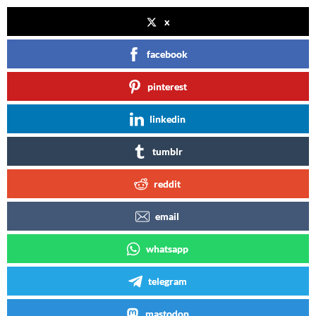
x
facebook
pinterest
linkedin
tumblr
reddit
email
whatsapp
telegram
mastodon