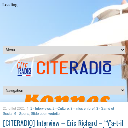
21 juillet 2021
1 - Interviews
,
2 - Culture
,
3 - Infos en bref
,
3 - Santé et
Social
,
6 - Sports
,
Slide et en vedette
[CITERADIO] Interview – Eric Richard – “Y’a-t-il