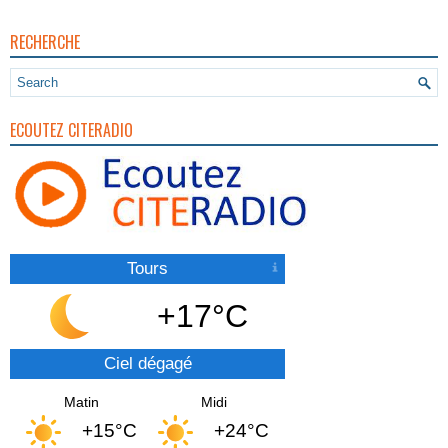
RECHERCHE
ECOUTEZ CITERADIO
Tours
+17°C
Ciel dégagé
Matin
Midi
+15°C
+24°C