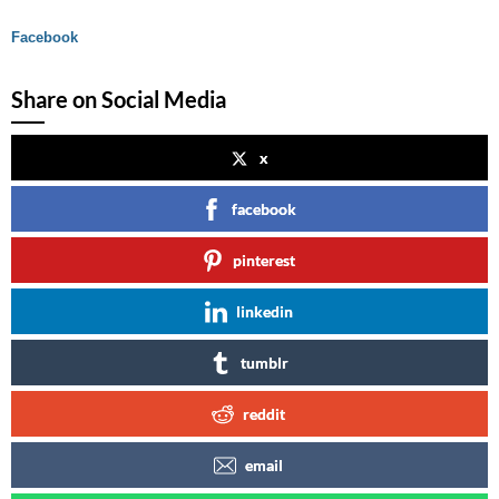
Facebook
Share on Social Media
x
facebook
pinterest
linkedin
tumblr
reddit
email