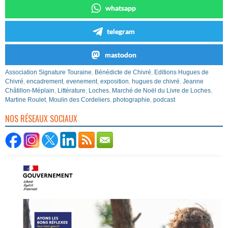
whatsapp
telegram
mastodon
Association Signature Touraine
,
Bénédicte de Chivré
,
Editions Hugues de
Chivré
,
encadrement
,
evenement
,
exposition
,
hugues de chivré
,
Jeanne
Châtillon-Méplain
,
Littérature
,
Loches
,
Marché de Noël du Livre de Loches
,
Martine Roulet
,
Moulin des Cordeliers
,
photographie
,
podcast
NOS RÉSEAUX SOCIAUX