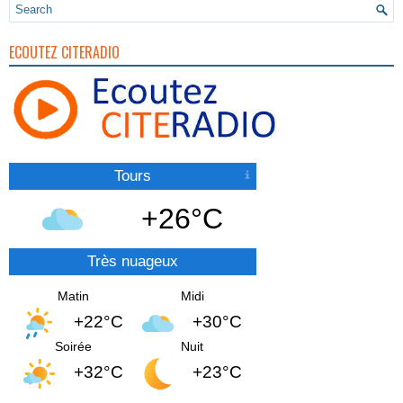
ECOUTEZ CITERADIO
Tours
+26°C
Très nuageux
Matin
Midi
+22°C
+30°C
Soirée
Nuit
+32°C
+23°C