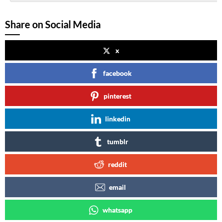
Share on Social Media
x
facebook
pinterest
linkedin
tumblr
reddit
email
whatsapp