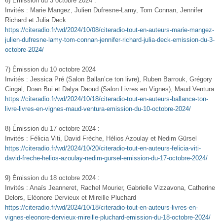
6) Émission du 3 octobre 2024 :
Invités : Marie Mangez, Julien Dufresne-Lamy, Tom Connan, Jennifer
Richard et Julia Deck
https://citeradio.fr/wd/2024/10/08/citeradio-tout-en-auteurs-marie-mangez-
julien-dufresne-lamy-tom-connan-jennifer-richard-julia-deck-emission-du-3-
octobre-2024/
7) Émission du 10 octobre 2024
Invités : Jessica Pré (Salon Ballan’ce ton livre), Ruben Barrouk, Grégory
Cingal, Doan Bui et Dalya Daoud (Salon Livres en Vignes), Maud Ventura
https://citeradio.fr/wd/2024/10/18/citeradio-tout-en-auteurs-ballance-ton-
livre-livres-en-vignes-maud-ventura-emission-du-10-octobre-2024/
8) Émission du 17 octobre 2024 :
Invités : Félicia Viti, David Frèche, Hélios Azoulay et Nedim Gürsel
https://citeradio.fr/wd/2024/10/20/citeradio-tout-en-auteurs-felicia-viti-
david-freche-helios-azoulay-nedim-gursel-emission-du-17-octobre-2024/
9) Émission du 18 octobre 2024 :
Invités : Anaïs Jeanneret, Rachel Mourier, Gabrielle Vizzavona, Catherine
Delors, Eléonore Dervieux et Mireille Pluchard
https://citeradio.fr/wd/2024/10/18/citeradio-tout-en-auteurs-livres-en-
vignes-eleonore-dervieux-mireille-pluchard-emission-du-18-octobre-2024/