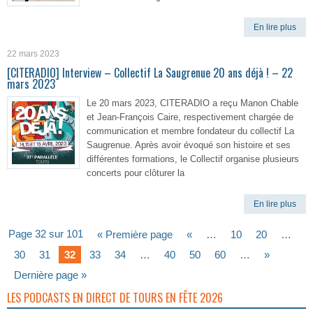
En lire plus
22 mars 2023
[CITERADIO] Interview – Collectif La Saugrenue 20 ans déjà ! – 22
mars 2023
Le 20 mars 2023, CITERADIO a reçu Manon Chable
et Jean-François Caire, respectivement chargée de
communication et membre fondateur du collectif La
Saugrenue. Après avoir évoqué son histoire et ses
différentes formations, le Collectif organise plusieurs
concerts pour clôturer la
En lire plus
Page 32 sur 101
« Première page
«
…
10
20
…
30
31
32
33
34
…
40
50
60
…
»
Dernière page »
LES PODCASTS EN DIRECT DE TOURS EN FÊTE 2026