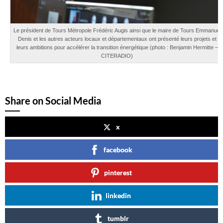
Le président de Tours Métropole Frédéric Augis ainsi que le maire de Tours Emmanuel
Denis et les autres acteurs locaux et départementaux ont présenté leurs projets et
leurs ambitions pour accélérer la transition énergétique (photo : Benjamin Hermitte –
CITERADIO)
Share on Social Media
x
facebook
pinterest
linkedin
tumblr