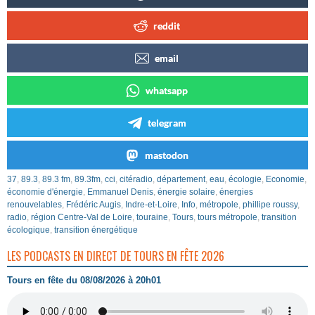
reddit
email
whatsapp
telegram
mastodon
37
,
89.3
,
89.3 fm
,
89.3fm
,
cci
,
citéradio
,
département
,
eau
,
écologie
,
Economie
,
économie d'énergie
,
Emmanuel Denis
,
énergie solaire
,
énergies
renouvelables
,
Frédéric Augis
,
Indre-et-Loire
,
Info
,
métropole
,
phillipe roussy
,
radio
,
région Centre-Val de Loire
,
touraine
,
Tours
,
tours métropole
,
transition
écologique
,
transition énergétique
LES PODCASTS EN DIRECT DE TOURS EN FÊTE 2026
Tours en fête du 08/08/2026 à 20h01