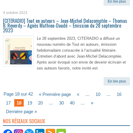
En lire plus
4 octobre 2023
[CITERADIO] Tout en auteurs – Jean-Michel Delacomptée – Thomas
B. Reverdy – Agnès Mathieu-Daudé – Émission du 28 septembre
2023
Le 28 septembre 2023, CITERADIO a diffusé un
nouveau numéro de Tout en auteurs, émission
hebdomadaire consacrée à l’actualité littéraire.
Entretien d’abord avec Jean-Michel Delacomptée.
Après avoir évoqué son envie de devenir écrivain et
ses auteurs favoris, notre invité est
En lire plus
Page 18 sur 42
« Première page
«
…
10
…
16
17
18
19
20
…
30
40
…
»
Dernière page »
NOS RÉSEAUX SOCIAUX