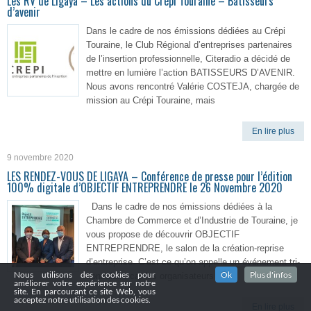
Les RV de Ligaya – Les actions du Crépi Touraine – Bâtisseurs
d’avenir
Dans le cadre de nos émissions dédiées au Crépi
Touraine, le Club Régional d’entreprises partenaires
de l’insertion professionnelle, Citeradio a décidé de
mettre en lumière l’action BATISSEURS D’AVENIR.
Nous avons rencontré Valérie COSTEJA, chargée de
mission au Crépi Touraine, mais
En lire plus
9 novembre 2020
LES RENDEZ-VOUS DE LIGAYA – Conférence de presse pour l’édition
100% digitale d’OBJECTIF ENTREPRENDRE le 26 Novembre 2020
Dans le cadre de nos émissions dédiées à la
Chambre de Commerce et d’Industrie de Touraine, je
vous propose de découvrir OBJECTIF
ENTREPRENDRE, le salon de la création-reprise
d’entreprise. C’est ce qu’on appelle un événement tri-
Nous utilisons des cookies pour
Ok
Plus d'infos
consulaire car les organisateurs
améliorer votre expérience sur notre
site. En parcourant ce site Web, vous
acceptez notre utilisation des cookies.
En lire plus