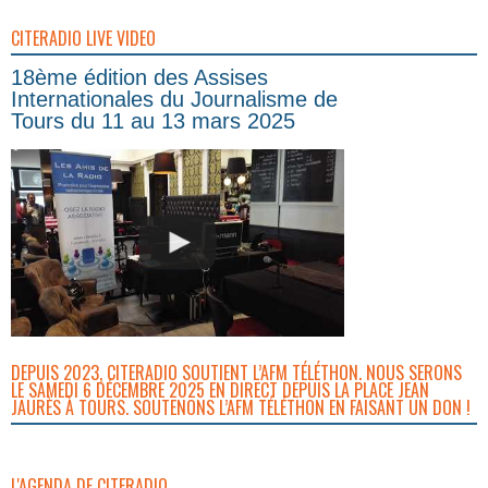
CITERADIO LIVE VIDEO
18ème édition des Assises
Internationales du Journalisme de
Tours du 11 au 13 mars 2025
DEPUIS 2023, CITERADIO SOUTIENT L’AFM TÉLÉTHON. NOUS SERONS
LE SAMEDI 6 DÉCEMBRE 2025 EN DIRECT DEPUIS LA PLACE JEAN
JAURÈS À TOURS. SOUTENONS L’AFM TÉLÉTHON EN FAISANT UN DON !
L'AGENDA DE CITERADIO