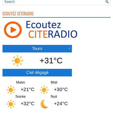
ECOUTEZ CITERADIO
Tours
+31°C
Ciel dégagé
Matin
Midi
+21°C
+30°C
Soirée
Nuit
+32°C
+24°C