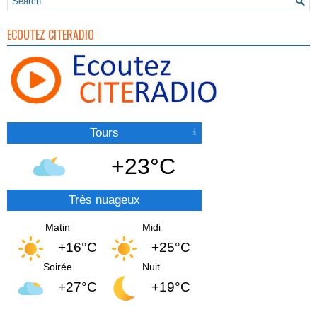
ECOUTEZ CITERADIO
Tours
+23°C
Très nuageux
Matin
Midi
+16°C
+25°C
Soirée
Nuit
+27°C
+19°C