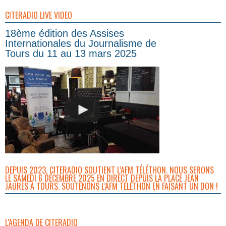
CITERADIO LIVE VIDEO
18ème édition des Assises
Internationales du Journalisme de
Tours du 11 au 13 mars 2025
DEPUIS 2023, CITERADIO SOUTIENT L’AFM TÉLÉTHON. NOUS SERONS
LE SAMEDI 6 DÉCEMBRE 2025 EN DIRECT DEPUIS LA PLACE JEAN
JAURÈS À TOURS. SOUTENONS L’AFM TÉLÉTHON EN FAISANT UN DON !
L'AGENDA DE CITERADIO