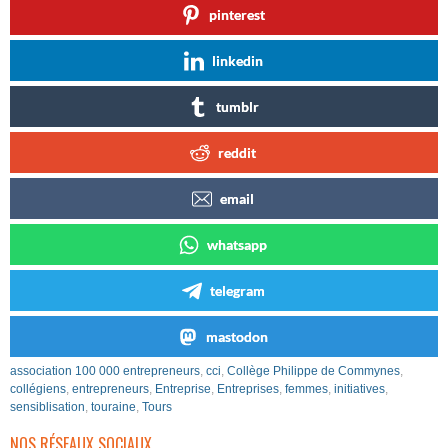
pinterest
linkedin
tumblr
reddit
email
whatsapp
telegram
mastodon
association 100 000 entrepreneurs
,
cci
,
Collège Philippe de Commynes
,
collégiens
,
entrepreneurs
,
Entreprise
,
Entreprises
,
femmes
,
initiatives
,
sensiblisation
,
touraine
,
Tours
NOS RÉSEAUX SOCIAUX