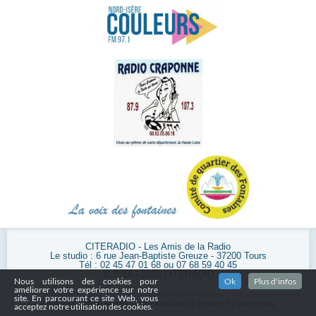
CITERADIO - Les Amis de la Radio
Le studio : 6 rue Jean-Baptiste Greuze - 37200 Tours
Tél : 02 45 47 01 68 ou 07 68 59 40 45
© 2014 - 2026 CITERADIO
Nous utilisons des cookies pour
Ok
Plus d'infos
améliorer votre expérience sur notre
site. En parcourant ce site Web, vous
Powered by
WordPress
| Theme released by
Hosting for Wordpress
acceptez notre utilisation des cookies.