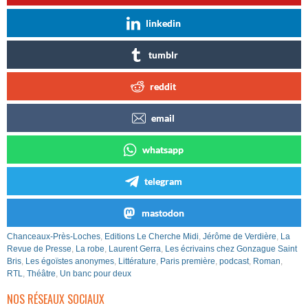
linkedin
tumblr
reddit
email
whatsapp
telegram
mastodon
Chanceaux-Près-Loches
,
Editions Le Cherche Midi
,
Jérôme de Verdière
,
La
Revue de Presse
,
La robe
,
Laurent Gerra
,
Les écrivains chez Gonzague Saint
Bris
,
Les égoïstes anonymes
,
Littérature
,
Paris première
,
podcast
,
Roman
,
RTL
,
Théâtre
,
Un banc pour deux
NOS RÉSEAUX SOCIAUX