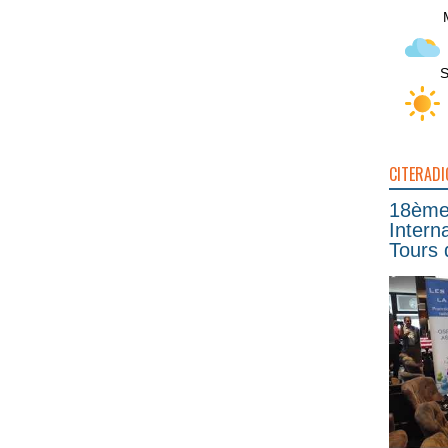
S
CITERADI
18ème 
Intern
Tours 