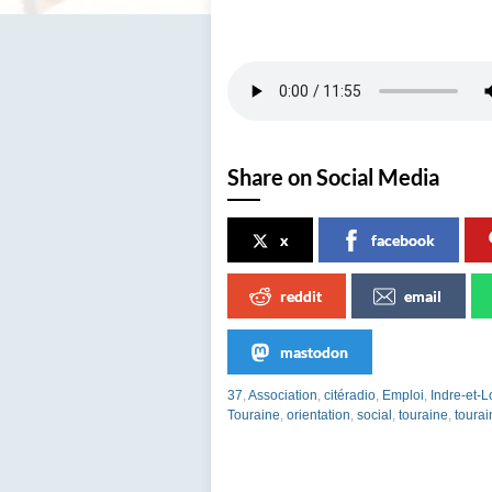
Share on Social Media
x
facebook
reddit
email
mastodon
37
,
Association
,
citéradio
,
Emploi
,
Indre-et-L
Touraine
,
orientation
,
social
,
touraine
,
tourai