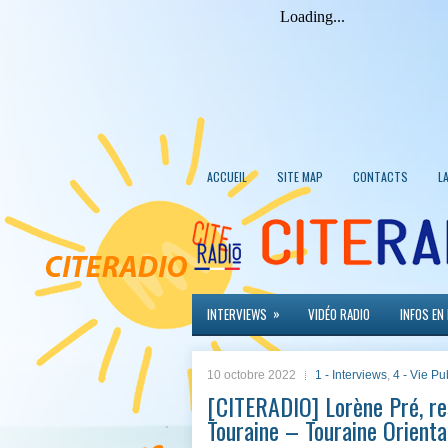
ACCUEIL
SITE MAP
CONTACTS
L
»
INTERVIEWS
VIDÉO RADIO
INFOS EN
10 octobre 2022
1 - Interviews
,
4 - Vie Pu
[CITERADIO] Lorène Pré, re
Touraine – Touraine Orient