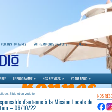
»
A VOIX DES FONTAINES
VOTRE ANNONCE GRATUITE !!
C.G.U.
»
»
»
 BREF
LE PROGRAMME
NOS SERVICES
VOTRE RADIO
blique
,
Slide et en vedette
NOS RÉS
sponsable d’antenne à la Mission Locale de
ation – 06/10/22