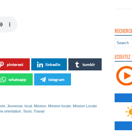
RECHERC
ECOUTEZ 
pinterest
linkedin
tumblr
whatsapp
telegram
oire
,
Jeunesse
,
local
,
Mission
,
Mission locale
,
Mission Locale
ne orientation
,
Tours
,
Travail