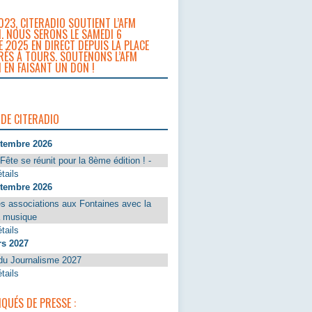
023, CITERADIO SOUTIENT L’AFM
. NOUS SERONS LE SAMEDI 6
 2025 EN DIRECT DEPUIS LA PLACE
RÈS À TOURS. SOUTENONS L’AFM
 EN FAISANT UN DON !
 DE CITERADIO
ptembre 2026
Fête se réunit pour la 8ème édition ! -
tails
ptembre 2026
s associations aux Fontaines avec la
a musique
tails
rs 2027
du Journalisme 2027
tails
UÉS DE PRESSE :