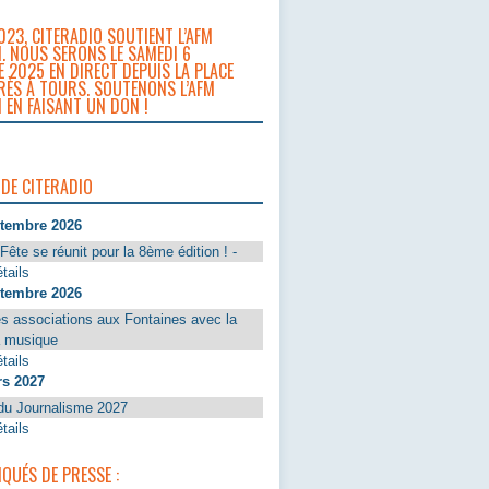
023, CITERADIO SOUTIENT L’AFM
. NOUS SERONS LE SAMEDI 6
 2025 EN DIRECT DEPUIS LA PLACE
RÈS À TOURS. SOUTENONS L’AFM
 EN FAISANT UN DON !
 DE CITERADIO
ptembre 2026
Fête se réunit pour la 8ème édition ! -
tails
ptembre 2026
s associations aux Fontaines avec la
a musique
tails
rs 2027
du Journalisme 2027
tails
UÉS DE PRESSE :