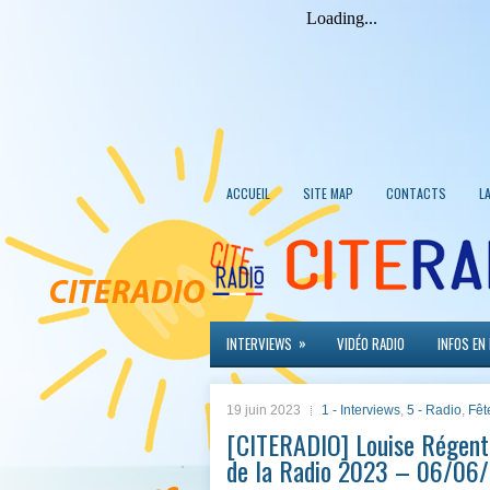
ACCUEIL
SITE MAP
CONTACTS
L
»
INTERVIEWS
VIDÉO RADIO
INFOS EN
19 juin 2023
1 - Interviews
,
5 - Radio
,
Fêt
[CITERADIO] Louise Régent, 
de la Radio 2023 – 06/06