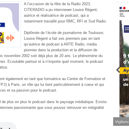
A l’occasion de la fête de la Radio 2023,
CITERADIO a pu interviewer Louise Régent,
autrice et réalisatrice de podcast, qui a
notamment travaillé pour RMC, RFI et Sud Radio.
Diplômée de l’école de journalisme de Toulouse,
Louise Régent a fait ses premiers pas en tant
qu’autrice de podcast à ARTE Radio, média
pionnier dans la production et la diffusion de
is novembre 2002 soit déjà plus de 20 ans. Le phénomène du
nes. Ecoutable partout et à n’importe quel moment, le podcast
attus.
ient également en tant que formatrice au Centre de Formation et
) à Paris, un rôle qui lui tient particulièrement à coeur et qui
ces et sa passion pour le podcast.
d de plus en plus le podcast dans le paysage médiatique. Existe-
interview passionnante que vous pouvez retrouver en intégralité
Vigilan