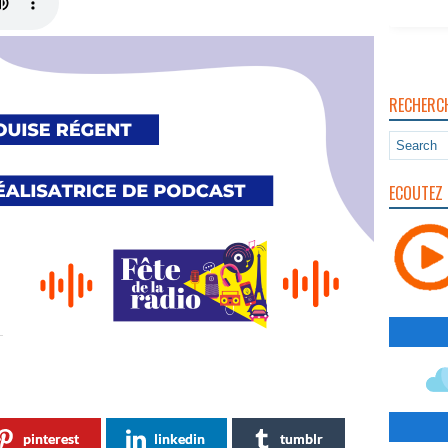
RECHERC
ECOUTEZ 
pinterest
linkedin
tumblr