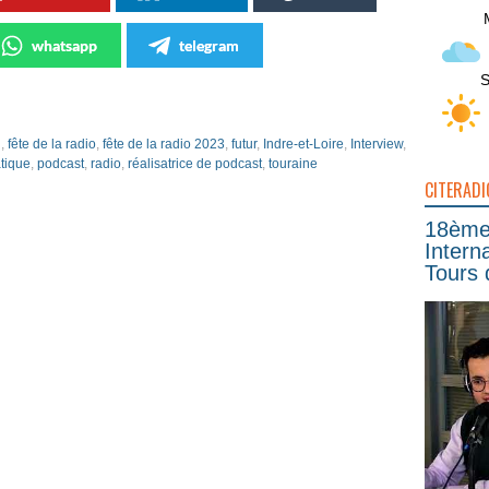
whatsapp
telegram
S
n
,
fête de la radio
,
fête de la radio 2023
,
futur
,
Indre-et-Loire
,
Interview
,
tique
,
podcast
,
radio
,
réalisatrice de podcast
,
touraine
CITERADI
18ème 
Intern
Tours 