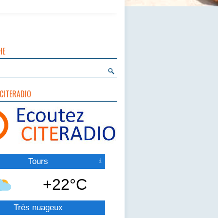
HE
CITERADIO
Tours
+22°C
Très nuageux