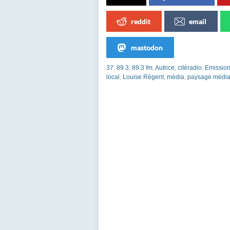
reddit
email
mastodon
37
,
89.3
,
89.3 fm
,
Autrice
,
citéradio
,
Emissio
local
,
Louise Régent
,
média
,
paysage média