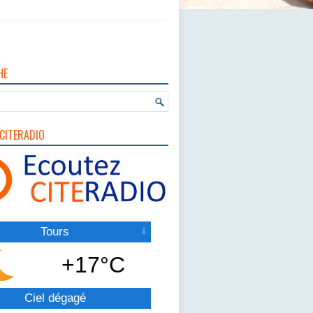
HE
CITERADIO
Tours
+17°C
Ciel dégagé