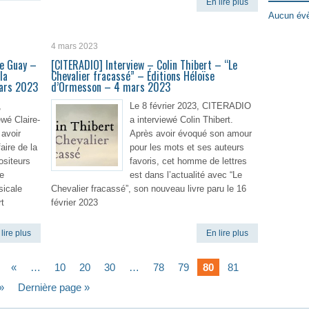
En lire plus
Aucun évè
4 mars 2023
Le Guay –
[CITERADIO] Interview – Colin Thibert – “Le
la
Chevalier fracassé” – Éditions Héloïse
mars 2023
d’Ormesson – 4 mars 2023
,
Le 8 février 2023, CITERADIO
wé Claire-
a interviewé Colin Thibert.
avoir
Après avoir évoqué son amour
aire de la
pour les mots et ses auteurs
siteurs
favoris, cet homme de lettres
te
est dans l’actualité avec “Le
sicale
Chevalier fracassé”, son nouveau livre paru le 16
t
février 2023
lire plus
En lire plus
«
…
10
20
30
…
78
79
80
81
»
Dernière page »