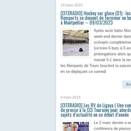
10 mars 2023
[CITERADIO] Hockey sur glace (D1) : les
Remparts se doivent de terminer en b
à Montpellier – 09/03/2023
Après avoir battu Mor
week-end dernier dan
scénario complètemen
(victoire 6 buts à 5 en
prolongations alors q
menait 5-1 dans la ren
les Remparts de Tours bouclent la saison 
en se déplaçant ce samedi
En 
8 mars 2023
[CITERADIO] Les RV de Ligaya | Une co
de presse à la CCI Touraine pour aborde
sujets d’actualité en ce début d’année
Le 2 mars dernier a e
conférence de presse 