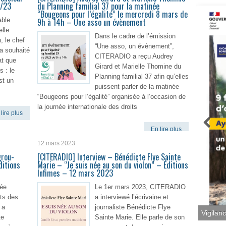
3/23
du Planning familial 37 pour la matinée
“Bougeons pour l’égalité” le mercredi 8 mars de
able
9h à 14h – Une asso un évènement
elle
Dans le cadre de l’émission
, le chef
“Une asso, un évènement”,
 a souhaité
CITERADIO a reçu Audrey
at que
Girard et Marielle Thomine du
 : le
Planning familial 37 afin qu’elles
st un
puissent parler de la matinée
“Bougeons pour l’égalité” organisée à l’occasion de
la journée internationale des droits
lire plus
En lire plus
12 mars 2023
grou-
[CITERADIO] Interview – Bénédicte Flye Sainte
ditions
Marie – “Je suis née au son du violon” – Éditions
Infimes – 12 mars 2023
née
Le 1er mars 2023, CITERADIO
its des
a interviewé l’écrivaine et
 a
journaliste Bénédicte Flye
te
Sainte Marie. Elle parle de son
Vigilan