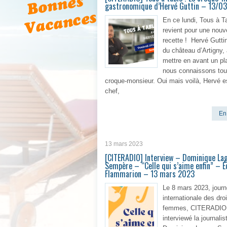
gastronomique d’Hervé Guttin – 13/0
En ce lundi, Tous à T
revient pour une nouv
recette ! Hervé Guttin
du château d’Artigny,
mettre en avant un pl
nous connaissons tous
croque-monsieur. Oui mais voilà, Hervé e
chef,
En 
13 mars 2023
[CITERADIO] Interview – Dominique La
Sempère – “Celle qui s’aime enfin” – É
Flammarion – 13 mars 2023
Le 8 mars 2023, jour
internationale des dro
femmes, CITERADIO
interviewé la journalis