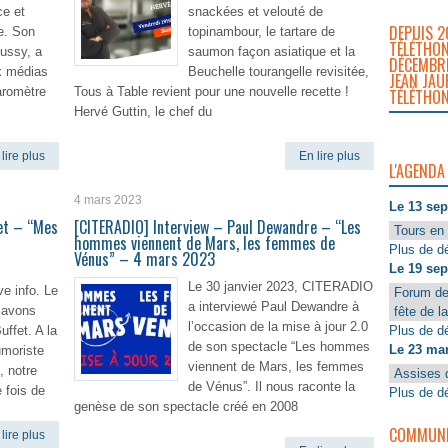
e et
snackées et velouté de
DEPUIS 2
ne. Son
topinambour, le tartare de
TÉLÉTHON
oussy, a
saumon façon asiatique et la
DÉCEMBRE
ux médias
Beuchelle tourangelle revisitée,
JEAN JAU
baromètre
Tous à Table revient pour une nouvelle recette !
TÉLÉTHON
Hervé Guttin, le chef du
lire plus
En lire plus
L'AGENDA
4 mars 2023
Le 13 se
fet – “Mes
[CITERADIO] Interview – Paul Dewandre – “Les
Tours en 
hommes viennent de Mars, les femmes de
Plus de dé
Vénus” – 4 mars 2023
Le 19 se
Le 30 janvier 2023, CITERADIO
e info. Le
Forum de
a interviewé Paul Dewandre à
 avons
fête de l
l’occasion de la mise à jour 2.0
Plus de dé
uffet. A la
de son spectacle “Les hommes
Le 23 ma
umoriste
viennent de Mars, les femmes
, notre
Assises 
de Vénus”. Il nous raconte la
e fois de
Plus de dé
genèse de son spectacle créé en 2008
COMMUNIQ
lire plus