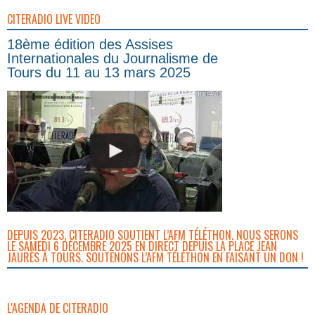
CITERADIO LIVE VIDEO
18ème édition des Assises
Internationales du Journalisme de
Tours du 11 au 13 mars 2025
DEPUIS 2023, CITERADIO SOUTIENT L’AFM TÉLÉTHON. NOUS SERONS
LE SAMEDI 6 DÉCEMBRE 2025 EN DIRECT DEPUIS LA PLACE JEAN
JAURÈS À TOURS. SOUTENONS L’AFM TÉLÉTHON EN FAISANT UN DON !
L'AGENDA DE CITERADIO