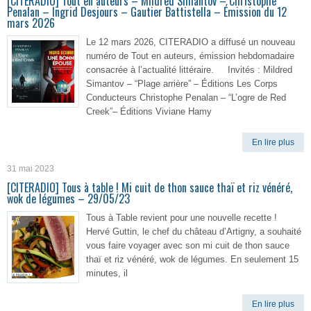
[CITERADIO] Tout en auteurs – Mildred Simantov – Christophe
Penalan – Ingrid Desjours – Gautier Battistella – Émission du 12
mars 2026
Le 12 mars 2026, CITERADIO a diffusé un nouveau
numéro de Tout en auteurs, émission hebdomadaire
consacrée à l’actualité littéraire. Invités : Mildred
Simantov – “Plage arrière” – Éditions Les Corps
Conducteurs Christophe Penalan – “L’ogre de Red
Creek”– Éditions Viviane Hamy
En lire plus
31 mai 2023
[CITERADIO] Tous à table ! Mi cuit de thon sauce thaï et riz vénéré,
wok de légumes – 29/05/23
Tous à Table revient pour une nouvelle recette !
Hervé Guttin, le chef du château d’Artigny, a souhaité
vous faire voyager avec son mi cuit de thon sauce
thaï et riz vénéré, wok de légumes. En seulement 15
minutes, il
En lire plus