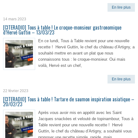
En lire plus
14 mars 2023
[CITERADIO] Tous à table ! Le croque-monsieur gastronomique
d’Hervé Guttin – 13/03/23
En ce lundi, Tous à Table revient pour une nouvelle
recette ! Hervé Guttin, le chef du château d’Artigny, a
souhaité mettre en avant un plat que nous
connaissons tous : le croque-monsieur. Oui mais
voilà, Hervé est un chef,
En lire plus
22 février 2023
[CITERADIO] Tous à table ! Tartare de saumon inspiration asiatique –
20/02/23
Après vous avoir mis en appétit avec les Saint
Jacques snackées et velouté de topinambour, Tous à
Table revient pour une nouvelle recette ! Hervé
Guttin, le chef du château d’Artigny, a souhaité vous
proposer une recette simple, rapide, mais