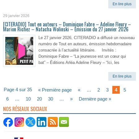
En lire plus
29 janvier 2026
[CITERADIO] Tout en auteurs – Dominique Fabre – Adeline Fleury –
Marion Richez – Natacha Wolinski – Émission du 27 janvier 2026
Le 27 janvier 2026, CITERADIO a diffusé un nouveau
numéro de Tout en auteurs, émission hebdomadaire
consacrée à l’actualité littéraire. Invités :
Dominique Fabre – “La jeunesse est un cœur qui
bat” – Éditions Arléa Adeline Fleury – “Ici, les
En lire plus
Page 4 sur 35
« Première page
«
…
2
3
4
5
6
…
10
20
30
…
»
Dernière page »
NOS RÉSEAUX SOCIAUX