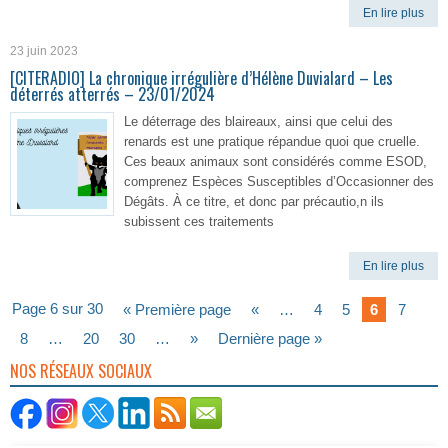
En lire plus
23 juin 2023
[CITERADIO] La chronique irrégulière d’Hélène Duvialard – Les
déterrés atterrés – 23/01/2024
Le déterrage des blaireaux, ainsi que celui des
renards est une pratique répandue quoi que cruelle.
Ces beaux animaux sont considérés comme ESOD,
comprenez Espèces Susceptibles d’Occasionner des
Dégâts. À ce titre, et donc par précautio,n ils
subissent ces traitements
En lire plus
Page 6 sur 30
« Première page
«
…
4
5
6
7
8
…
20
30
…
»
Dernière page »
NOS RÉSEAUX SOCIAUX