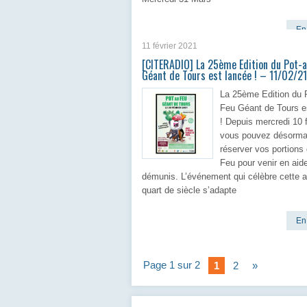
En 
11 février 2021
[CITERADIO] La 25ème Edition du Pot-
Géant de Tours est lancée ! – 11/02/21
La 25ème Edition du 
Feu Géant de Tours e
! Depuis mercredi 10 f
vous pouvez désorma
réserver vos portions
Feu pour venir en aid
démunis. L’événement qui célèbre cette 
quart de siècle s’adapte
En 
Page 1 sur 2
1
2
»