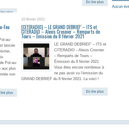
En lire plus
Aucun évè
lire plus
10 février 2021
au-Feu
[CITERADIO] – LE GRAND DEBRIEF’ – ITS et
CITERADIO – Alexis Crosnier – Remparts de
Tours – Émission du 8 février 2021
Pot-au-
LE GRAND DEBRIEF’ – ITS et
st lancée
CITERADIO – Alexis Crosnier
évrier,
– Remparts de Tours –
is
Émission du 8 février 2021
 de Pot-au-
Vous êtes encore nombreux à
e aux plus
ne pas avoir vu l’émission du
année son
GRAND DEBRIEF du 8 février 2021. La voici !
En lire plus
lire plus