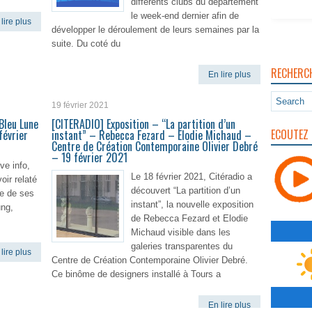
différents clubs du département
le week-end dernier afin de
lire plus
développer le déroulement de leurs semaines par la
suite. Du coté du
RECHERC
En lire plus
19 février 2021
Bleu Lune
[CITERADIO] Exposition – “La partition d’un
ECOUTEZ 
février
instant” – Rebecca Fezard – Elodie Michaud –
Centre de Création Contemporaine Olivier Debré
– 19 février 2021
ve info,
Le 18 février 2021, Citéradio a
oir relaté
découvert “La partition d’un
le de ses
instant”, la nouvelle exposition
ng,
de Rebecca Fezard et Elodie
Michaud visible dans les
galeries transparentes du
lire plus
Centre de Création Contemporaine Olivier Debré.
Ce binôme de designers installé à Tours a
En lire plus