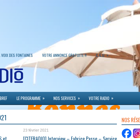
»
A VOIX DES FONTAINES
VOTRE ANNONCE GRATUITE !!
C.G.U.
»
»
»
 BREF
LE PROGRAMME
NOS SERVICES
VOTRE RADIO
021
NOS RÉS
23 février 2021
S et
[CITERADIO] Interview – Fabrice Passe – Service