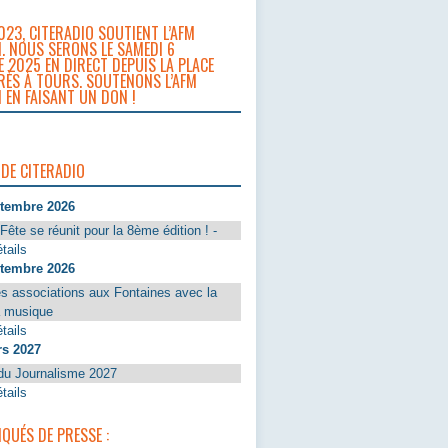
023, CITERADIO SOUTIENT L’AFM
. NOUS SERONS LE SAMEDI 6
 2025 EN DIRECT DEPUIS LA PLACE
RÈS À TOURS. SOUTENONS L’AFM
 EN FAISANT UN DON !
 DE CITERADIO
ptembre 2026
Fête se réunit pour la 8ème édition ! -
tails
ptembre 2026
s associations aux Fontaines avec la
a musique
tails
rs 2027
du Journalisme 2027
tails
UÉS DE PRESSE :