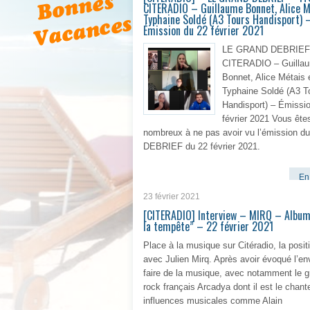
CITERADIO – Guillaume Bonnet, Alice M
Typhaine Soldé (A3 Tours Handisport) 
Émission du 22 février 2021
LE GRAND DEBRIEF’ 
CITERADIO – Guilla
Bonnet, Alice Métais 
Typhaine Soldé (A3 T
Handisport) – Émissi
février 2021 Vous ête
nombreux à ne pas avoir vu l’émission 
DEBRIEF du 22 février 2021.
En 
23 février 2021
[CITERADIO] Interview – MIRQ – Album
la tempête” – 22 février 2021
Place à la musique sur Citéradio, la positi
avec Julien Mirq. Après avoir évoqué l’en
faire de la musique, avec notamment le 
rock français Arcadya dont il est le chant
influences musicales comme Alain