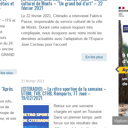
étais et
culturel de Monts – “Un grand bol d’art” – 22
–
février 2021
Le 22 février 2021, Citéradio a interviewé Fabrice
– ITS et
Passe, responsable du service culturel de la ville
ume
de Monts. Durant cette saison toujours très
et
compliquée, nous évoquons avec notre invité les
ours
dernières actualités avec l’adaptation de l’Espace
on du 24
Jean Cocteau pour l’accueil
s encore
du GRAND
En lire plus
lire plus
21 février 2021
 “Après
(CITERADIO) – La rétro sportive de la semaine –
UTBM, TVB, CTHB, Remparts, TT Joué –
19/02/2021
ve info,
Retour sur une semaine
vie de
chargée en sport en Touraine.
groupe de
Dans un premier temps, petit
eur, et ses
focus sur les résultats des
Vigilan