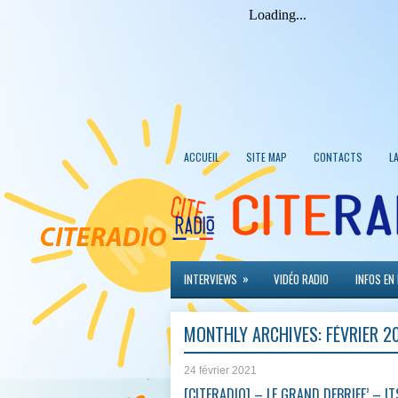
ACCUEIL
SITE MAP
CONTACTS
L
»
INTERVIEWS
VIDÉO RADIO
INFOS EN
MONTHLY ARCHIVES:
FÉVRIER 2
24 février 2021
[CITERADIO] – LE GRAND DEBRIEF’ – IT