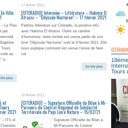
17 février 2021
En Ville
[CITERADIO] Interview – Littérature – Hakima El
1
Atrassi – “Odyssée Nocturne” – 17 février 2021
S
 – Le Plan
Parlons littérature sur Citéradio, la positive info,
é par
avec Hakima El Atrassi. Outre sa carrière
ercredi
d’humoriste, notre invitée est venue parler de son
-Baptiste
livre “Odyssée Nocturne” sorti le 9 février 2021. Elle
 Tours
nous explique comment est venue l’envie de faire
CITERADI
voilé au
cet
18ème 
” à
Intern
En lire plus
Tours 
lire plus
16 février 2021
S et
[CITERADIO] – Signature Officielle du Bilan à Mi-
Tours
Parcours du Contrat Régional de Solidarité
rier 2021
Territoriale du Pays Loire Nature – 15/02/21
– ITS et
Signature Officielle du Bilan à
s Chambre
Mi-Parcours du Contrat