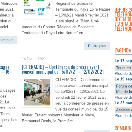
 Métropole
Régional de Solidarité
DEPUIS 2
ier 2021
Territoriale du Pays Loire Nature
TÉLÉTHON
mbreux à
– 15/02/21 Mardi 9 février 2021
DÉCEMBRE
ssion du
a été signé le “Bilan à mi-
JEAN JAU
voici
parcours du Contrat Régional de Solidarité
TÉLÉTHON
Territoriale du Pays Loire Nature” en
lire plus
En lire plus
L'AGENDA
14 février 2021
Le 13 se
sages
[CITERADIO] – Conférence de presse avant
Tours en 
 – 16-
conseil municipal du 15/02/21 – 12/02/2021
Plus de dé
Le 19 se
CITERADIO – Conférence de
presse avant conseil municipal
Forum de
x usages
du 15/02/21 – 12/02/2021 Ce
fête de l
 des
Plus de dé
vendredi 12 février 2021 avait
-21 La
Le 23 ma
lieu la conférence de presse en
ons Louis
vue du conseil municipal du 15
Assises 
 Tours
février. Étaient présents Monsieur le Maire,
Plus de dé
iques. Les
Emmanuel Denis, la Première
au
COMMUNIQ