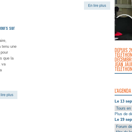
En lire plus
lire plus
Tours sur
aire,
a tenu une
DEPUIS 2
 pour
TÉLÉTHON
DÉCEMBRE
s que la
JEAN JAU
t va
TÉLÉTHON
la
L'AGENDA
lire plus
Le 13 se
Tours en 
Plus de dé
Le 19 se
Forum de