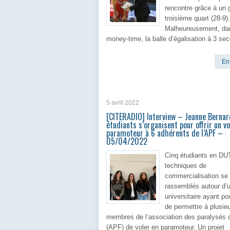
rencontre grâce à un 
troisième quart (28-9).
Malheureusement, da
money-time, la balle d’égalisation à 3 se
En 
5 avril 2022
[CITERADIO] Interview – Jeanne Berna
étudiants s’organisent pour offrir un vo
paramoteur à 6 adhérents de l’APF –
05/04/2022
Cinq étudiants en DU
techniques de
commercialisation se
rassemblés autour d’u
universitaire ayant pou
de permettre à plusie
membres de l’association des paralysés 
(APF) de voler en paramoteur. Un projet