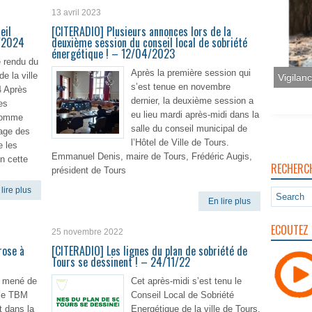
13 avril 2023
eil
[CITERADIO] Plusieurs annonces lors de la
0/2024
deuxième session du conseil local de sobriété
énergétique ! – 12/04/2023
 rendu du
Après la première session qui
e la ville
s’est tenue en novembre
4 Après
Vigilan
dernier, la deuxième session a
es
eu lieu mardi après-midi dans la
comme
salle du conseil municipal de
tage des
l’Hôtel de Ville de Tours.
e les
Emmanuel Denis, maire de Tours, Frédéric Augis,
n cette
RECHERC
président de Tours
lire plus
En lire plus
ECOUTEZ 
25 novembre 2022
rose à
[CITERADIO] Les lignes du plan de sobriété de
Tours se dessinent ! – 24/11/22
é mené de
Cet après-midi s’est tenu le
 le TBM
Conseil Local de Sobriété
t dans la
Energétique de la ville de Tours.