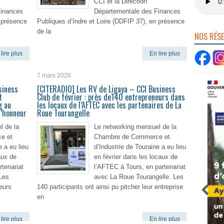
CCI et la Direction
Finances
Départementale des Finances
n présence
Publiques d’Indre et Loire (DDFIP 37), en présence
de la
NOS RÉS
lire plus
En lire plus
7 mars 2026
siness
[CITERADIO] Les RV de Ligaya – CCI Business
t
Club de février : près de140 entrepreneurs dans
g au
les locaux de l’AFTEC avec les partenaires de La
d’honneur
Roue Tourangelle
l de la
Le networking mensuel de la
e et
Chambre de Commerce et
e a eu lieu
d’Industrie de Touraine a eu lieu
aux de
en février dans les locaux de
tenariat
l’AFTEC à Tours, en partenariat
Les
avec La Roue Tourangelle. Les
leurs
140 participants ont ainsi pu pitcher leur entreprise
en
lire plus
En lire plus