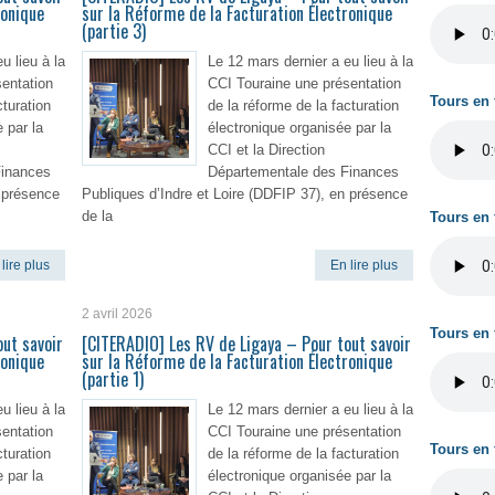
ronique
sur la Réforme de la Facturation Électronique
(partie 3)
u lieu à la
Le 12 mars dernier a eu lieu à la
entation
CCI Touraine une présentation
Tours en 
cturation
de la réforme de la facturation
 par la
électronique organisée par la
CCI et la Direction
Finances
Départementale des Finances
n présence
Publiques d’Indre et Loire (DDFIP 37), en présence
de la
Tours en 
lire plus
En lire plus
2 avril 2026
Tours en 
ut savoir
[CITERADIO] Les RV de Ligaya – Pour tout savoir
ronique
sur la Réforme de la Facturation Électronique
(partie 1)
u lieu à la
Le 12 mars dernier a eu lieu à la
entation
CCI Touraine une présentation
Tours en 
cturation
de la réforme de la facturation
 par la
électronique organisée par la