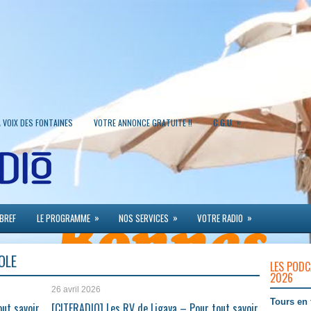
»
A VOIX DES FONTAINES
VOTRE ANNONCE GRATUITE !!
C.G.U.
»
»
»
 BREF
LE PROGRAMME
NOS SERVICES
VOTRE RADIO
OLE
LES PODC
2026
26 avril 2026
Tours en 
ut savoir
[CITERADIO] Les RV de Ligaya – Pour tout savoir