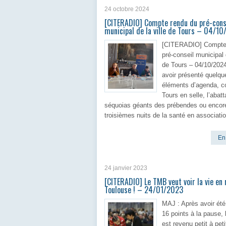
24 octobre 2024
[CITERADIO] Compte rendu du pré-cons
municipal de la ville de Tours – 04/1
[CITERADIO] Compte
pré-conseil municipal d
de Tours – 04/10/202
avoir présenté quelqu
éléments d’agenda, 
Tours en selle, l’abat
séquoias géants des prébendes ou encor
troisièmes nuits de la santé en associatio
En 
24 janvier 2023
[CITERADIO] Le TMB veut voir la vie en 
Toulouse ! – 24/01/2023
MAJ : Après avoir ét
16 points à la pause,
est revenu petit à peti