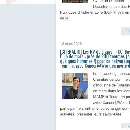
CCI et la Direction
Départementale des 
Publiques d’Indre et Loire (DDFIP 37), e
de la
En 
16 mars 2026
[CITERADIO] Les RV de Ligaya – CCI Bu
Club de mars : près de 200 femmes (e
quelques hommes !) pour ce networkin
féminin, avec Cancer@Work en invité 
Le networking mensue
Chambre de Commerc
d’Industrie de Tourain
en mars dans les loc
MAME à Tours, en par
avec Cancer@Work. 
participant.e.s ont ainsi pu échanger sur 
activités, présenter leurs savoir-faire
En 