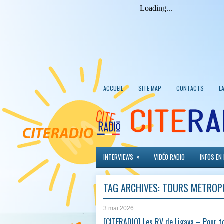
ACCUEIL
SITE MAP
CONTACTS
L
»
INTERVIEWS
VIDÉO RADIO
INFOS EN
TAG ARCHIVES:
TOURS MÉTROP
3 mai 2026
[CITERADIO] Les RV de Ligaya – Pour to