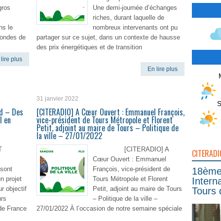
gros
Une demi-journée d’échanges
riches, durant laquelle de
ns le
nombreux intervenants ont pu
condes de
partager sur ce sujet, dans un contexte de hausse
des prix énergétiques et de transition
lire plus
En lire plus
31 janvier 2022
S
rd – Des
[CITERADIO] A Cœur Ouvert : Emmanuel François,
l en
vice-président de Tours Métropole et Florent
Petit, adjoint au maire de Tours – Politique de
la ville – 27/01/2022
T
[CITERADIO] A
CITERADI
Cœur Ouvert : Emmanuel
 sont
François, vice-président de
18ème 
n projet
Tours Métropole et Florent
Intern
r objectif
Petit, adjoint au maire de Tours
Tours 
urs
– Politique de la ville –
de France
27/01/2022 À l’occasion de notre semaine spéciale