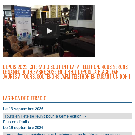
DEPUIS 2023, CITERADIO SOUTIENT L’AFM TÉLÉTHON. NOUS SERONS
LE SAMEDI 6 DÉCEMBRE 2025 EN DIRECT DEPUIS LA PLACE JEAN
JAURÈS À TOURS. SOUTENONS L’AFM TÉLÉTHON EN FAISANT UN DON !
L'AGENDA DE CITERADIO
Le 13 septembre 2026
Tours en Fête se réunit pour la 8ème édition ! -
Plus de détails
Le 19 septembre 2026
Forum des associations aux Fontaines avec la fête de la musique