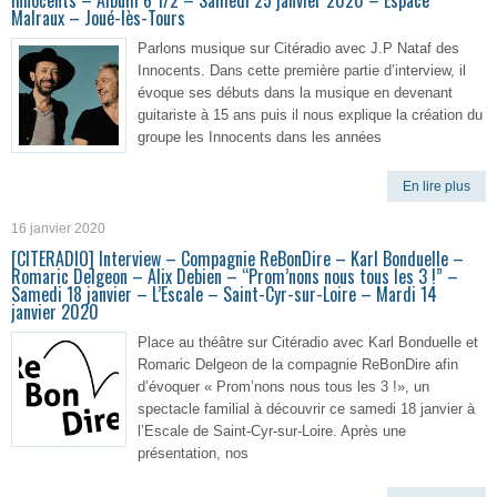
Innocents – Album 6 1/2 – Samedi 25 janvier 2020 – Espace
Malraux – Joué-lès-Tours
Parlons musique sur Citéradio avec J.P Nataf des
Innocents. Dans cette première partie d’interview, il
évoque ses débuts dans la musique en devenant
guitariste à 15 ans puis il nous explique la création du
groupe les Innocents dans les années
En lire plus
16 janvier 2020
[CITERADIO] Interview – Compagnie ReBonDire – Karl Bonduelle –
Romaric Delgeon – Alix Debien – “Prom’nons nous tous les 3 !” –
Samedi 18 janvier – L’Escale – Saint-Cyr-sur-Loire – Mardi 14
janvier 2020
Place au théâtre sur Citéradio avec Karl Bonduelle et
Romaric Delgeon de la compagnie ReBonDire afin
d’évoquer « Prom’nons nous tous les 3 !», un
spectacle familial à découvrir ce samedi 18 janvier à
l’Escale de Saint-Cyr-sur-Loire. Après une
présentation, nos