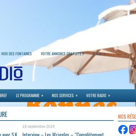
»
A VOIX DES FONTAINES
VOTRE ANNONCE GRATUITE !!
C.G.U.
»
»
»
 BREF
LE PROGRAMME
NOS SERVICES
VOTRE RADIO
URE
NOS RÉS
19 septembre 2019
 avec S.K
Interview – Les Wriggles – “Complètement