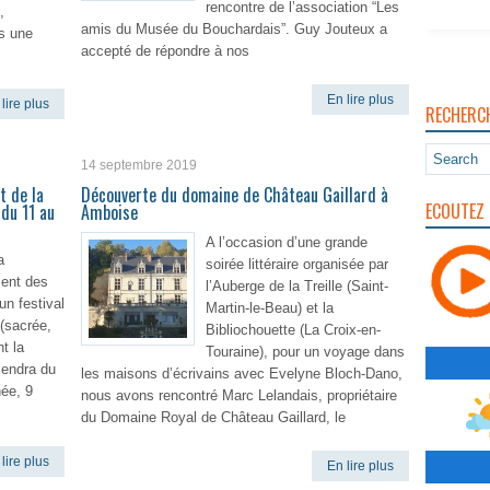
rencontre de l’association “Les
,
amis du Musée du Bouchardais”. Guy Jouteux a
ès une
accepté de répondre à nos
En lire plus
lire plus
RECHERC
14 septembre 2019
t de la
Découverte du domaine de Château Gaillard à
ECOUTEZ 
du 11 au
Amboise
A l’occasion d’une grande
a
soirée littéraire organisée par
ent des
l’Auberge de la Treille (Saint-
n festival
Martin-le-Beau) et la
(sacrée,
Bibliochouette (La Croix-en-
t la
Touraine), pour un voyage dans
iendra du
les maisons d’écrivains avec Evelyne Bloch-Dano,
ée, 9
nous avons rencontré Marc Lelandais, propriétaire
du Domaine Royal de Château Gaillard, le
lire plus
En lire plus