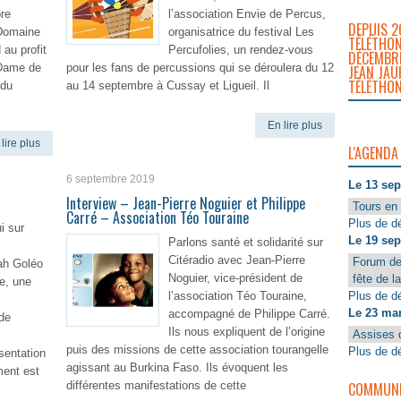
re
l’association Envie de Percus,
DEPUIS 2
 Domaine
organisatrice du festival Les
TÉLÉTHON
au profit
Percufolies, un rendez-vous
DÉCEMBRE
-Dame de
pour les fans de percussions qui se déroulera du 12
JEAN JAU
TÉLÉTHON
ndu
au 14 septembre à Cussay et Ligueil. Il
En lire plus
lire plus
L'AGENDA
6 septembre 2019
Le 13 se
Interview – Jean-Pierre Noguier et Philippe
Tours en 
Carré – Association Téo Touraine
Plus de dé
i sur
Le 19 se
Parlons santé et solidarité sur
Citéradio avec Jean-Pierre
Forum de
ah Goléo
Noguier, vice-président de
fête de l
re, une
Plus de dé
l’association Téo Touraine,
Le 23 ma
accompagné de Philippe Carré.
de
Ils nous expliquent de l’origine
Assises 
puis des missions de cette association tourangelle
Plus de dé
sentation
agissant au Burkina Faso. Ils évoquent les
ment est
COMMUNIQ
différentes manifestations de cette