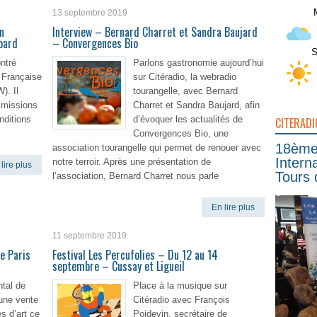
13 septembre 2019
n
Interview – Bernard Charret et Sandra Baujard
oard
– Convergences Bio
S
ontré
Parlons gastronomie aujourd’hui
n Française
sur Citéradio, la webradio
). Il
tourangelle, avec Bernard
s missions
Charret et Sandra Baujard, afin
nditions
d’évoquer les actualités de
CITERADI
Convergences Bio, une
18ème 
association tourangelle qui permet de renouer avec
Intern
notre terroir. Après une présentation de
lire plus
Tours 
l’association, Bernard Charret nous parle
En lire plus
11 septembre 2019
e Paris
Festival Les Percufolies – Du 12 au 14
septembre – Cussay et Ligueil
tal de
Place à la musique sur
 une vente
Citéradio avec François
s d’art ce
Poidevin, secrétaire de