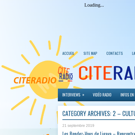
ACCUEIL
SITE MAP
CONTACTS
L
»
INTERVIEWS
VIDÉO RADIO
INFOS EN
CATEGORY ARCHIVES:
2 – CULT
21 septembre 2019
Les Rendez-Vous de Ligaya – Rencontre