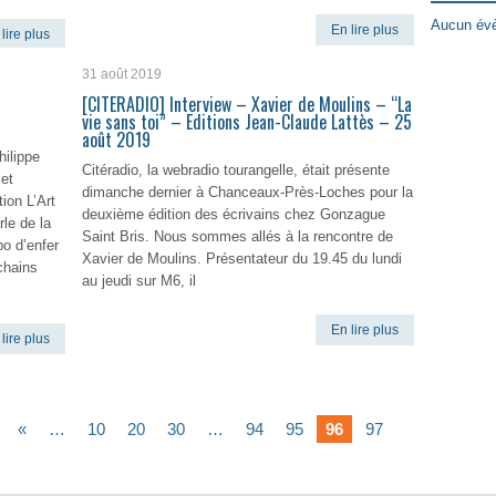
Aucun évè
En lire plus
lire plus
31 août 2019
[CITERADIO] Interview – Xavier de Moulins – “La
vie sans toi” – Editions Jean-Claude Lattès – 25
août 2019
hilippe
Citéradio, la webradio tourangelle, était présente
et
dimanche dernier à Chanceaux-Près-Loches pour la
tion L’Art
deuxième édition des écrivains chez Gonzague
rle de la
Saint Bris. Nous sommes allés à la rencontre de
o d’enfer
Xavier de Moulins. Présentateur du 19.45 du lundi
chains
au jeudi sur M6, il
En lire plus
lire plus
«
…
10
20
30
…
94
95
96
97