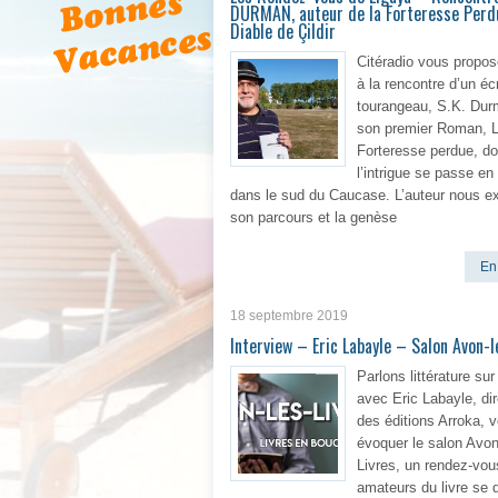
DURMAN, auteur de la Forteresse Perd
Diable de Çildir
Citéradio vous propose
à la rencontre d’un éc
tourangeau, S.K. Dur
son premier Roman, 
Forteresse perdue, do
l’intrigue se passe en
dans le sud du Caucase. L’auteur nous ex
son parcours et la genèse
En 
18 septembre 2019
Interview – Eric Labayle – Salon Avon-l
Parlons littérature sur
avec Eric Labayle, di
des éditions Arroka, 
évoquer le salon Avon
Livres, un rendez-vou
amateurs du livre se 