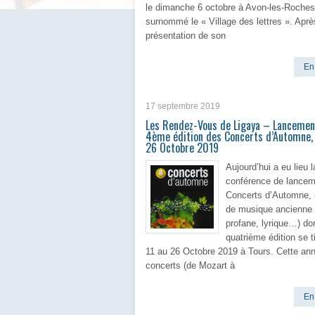
le dimanche 6 octobre à Avon-les-Roches
surnommé le « Village des lettres ». Apr
présentation de son
En 
17 septembre 2019
Les Rendez-Vous de Ligaya – Lancemen
4ème édition des Concerts d’Automne, 
26 Octobre 2019
Aujourd’hui a eu lieu l
conférence de lancem
Concerts d’Automne, u
de musique ancienne 
profane, lyrique…) don
quatrième édition se t
11 au 26 Octobre 2019 à Tours. Cette ann
concerts (de Mozart à
En 