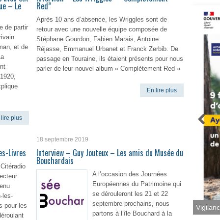
ue – Le
Red”
Après 10 ans d’absence, les Wriggles sont de
 de partir
retour avec une nouvelle équipe composée de
rivain
Stéphane Gourdon, Fabien Marais, Antoine
man, et de
Réjasse, Emmanuel Urbanet et Franck Zerbib. De
La
passage en Touraine, ils étaient présents pour nous
nt
parler de leur nouvel album « Complètement Red »
 1920,
plique
En lire plus
lire plus
18 septembre 2019
es-Livres
Interview – Guy Jouteux – Les amis du Musée du
Bouchardais
 Citéradio
A l’occasion des Journées
recteur
Européennes du Patrimoine qui
venu
se dérouleront les 21 et 22
-les-
septembre prochains, nous
s pour les
partons à l’île Bouchard à la
Vigilan
déroulant