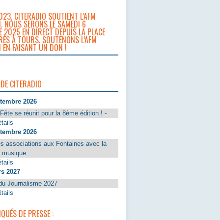
023, CITERADIO SOUTIENT L’AFM
. NOUS SERONS LE SAMEDI 6
 2025 EN DIRECT DEPUIS LA PLACE
RÈS À TOURS. SOUTENONS L’AFM
 EN FAISANT UN DON !
 DE CITERADIO
ptembre 2026
Fête se réunit pour la 8ème édition ! -
tails
ptembre 2026
s associations aux Fontaines avec la
a musique
tails
rs 2027
du Journalisme 2027
tails
UÉS DE PRESSE :