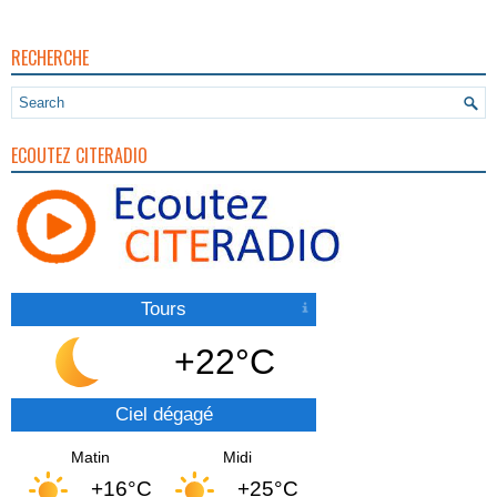
RECHERCHE
ECOUTEZ CITERADIO
Tours
+22°C
Ciel dégagé
Matin
Midi
+16°C
+25°C