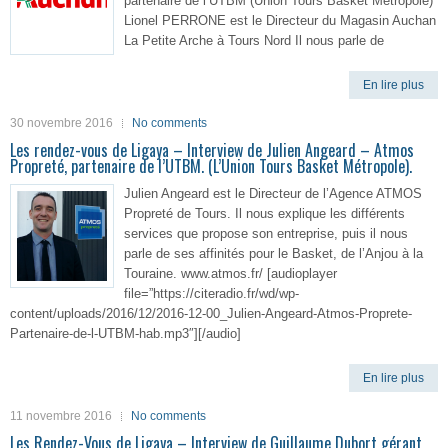
partenaire de l’UTBM (Union Tours Basket Métropole)
Lionel PERRONE est le Directeur du Magasin Auchan
La Petite Arche à Tours Nord Il nous parle de
En lire plus
30 novembre 2016
No comments
Les rendez-vous de Ligaya – Interview de Julien Angeard – Atmos
Propreté, partenaire de l’UTBM. (L’Union Tours Basket Métropole).
Julien Angeard est le Directeur de l’Agence ATMOS
Propreté de Tours. Il nous explique les différents
services que propose son entreprise, puis il nous
parle de ses affinités pour le Basket, de l’Anjou à la
Touraine. www.atmos.fr/ [audioplayer
file=”https://citeradio.fr/wd/wp-
content/uploads/2016/12/2016-12-00_Julien-Angeard-Atmos-Proprete-
Partenaire-de-l-UTBM-hab.mp3″][/audio]
En lire plus
11 novembre 2016
No comments
Les Rendez-Vous de Ligaya – Interview de Guillaume Dubort gérant