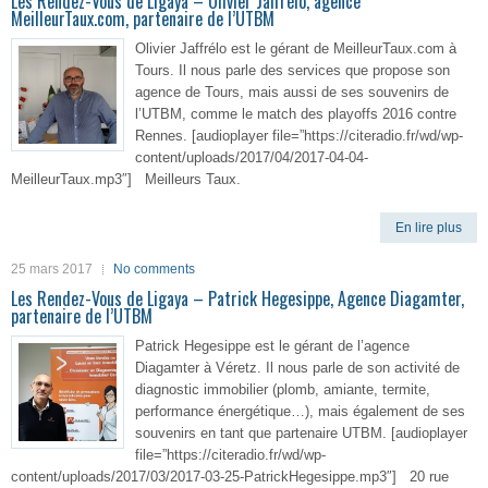
Les Rendez-Vous de Ligaya – Olivier Jaffrélo, agence
MeilleurTaux.com, partenaire de l’UTBM
Olivier Jaffrélo est le gérant de MeilleurTaux.com à
Tours. Il nous parle des services que propose son
agence de Tours, mais aussi de ses souvenirs de
l’UTBM, comme le match des playoffs 2016 contre
Rennes. [audioplayer file=”https://citeradio.fr/wd/wp-
content/uploads/2017/04/2017-04-04-
MeilleurTaux.mp3″] Meilleurs Taux.
En lire plus
25 mars 2017
No comments
Les Rendez-Vous de Ligaya – Patrick Hegesippe, Agence Diagamter,
partenaire de l’UTBM
Patrick Hegesippe est le gérant de l’agence
Diagamter à Véretz. Il nous parle de son activité de
diagnostic immobilier (plomb, amiante, termite,
performance énergétique…), mais également de ses
souvenirs en tant que partenaire UTBM. [audioplayer
file=”https://citeradio.fr/wd/wp-
content/uploads/2017/03/2017-03-25-PatrickHegesippe.mp3″] 20 rue